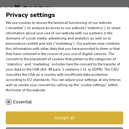
Idioma
Privacy settings
We use cookies to ensure the technical functioning of our website
Inspiraciónes
(“essential”), to analyse accesses to our website (“statistics”), to share
information about your use of our website with our partners in the
domains of social media, advertising and analytics as well as to
Company
personalise content and ads (“marketing”). Our partners may combine
this information with other data that you have provided to them or that
they have collected in the course of your use of digital services. The
News
consent to the placement of cookies that pertain to the categories of
“statistics” and “marketing” includes here the consent to the transfer of
your data to the USA (Art. 49 para. 1 sentence 1 lit. a) GDPR). The CJEU
Referencias
classifies the USA as a country with insufficient data protection
according to EU standards. You can adjust your settings at any time as
Referencias
well as revoke your consent by calling up the “cookie settings” within
the footer of the website.
Essential
Buscar un distribuidor
AV 2130 blan­co – El fa­vo­ri­to
Accept all
Red de diseñadores