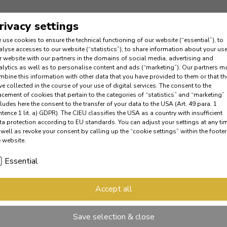
rivacy settings
 use cookies to ensure the technical functioning of our website (“essential”), to
alyse accesses to our website (“statistics”), to share information about your use
r website with our partners in the domains of social media, advertising and
alytics as well as to personalise content and ads (“marketing”). Our partners m
mbine this information with other data that you have provided to them or that th
ve collected in the course of your use of digital services. The consent to the
acement of cookies that pertain to the categories of “statistics” and “marketing”
cludes here the consent to the transfer of your data to the USA (Art. 49 para. 1
ntence 1 lit. a) GDPR). The CJEU classifies the USA as a country with insufficient
ta protection according to EU standards. You can adjust your settings at any ti
 well as revoke your consent by calling up the “cookie settings” within the footer
e website.
Essential
Accept all
Save selection & close