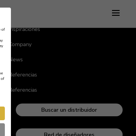
Idioma
Inspiraciónes
 of
ay
Company
ey
News
me
Referencias
 of
Referencias
Buscar un distribuidor
Red de diseñadores