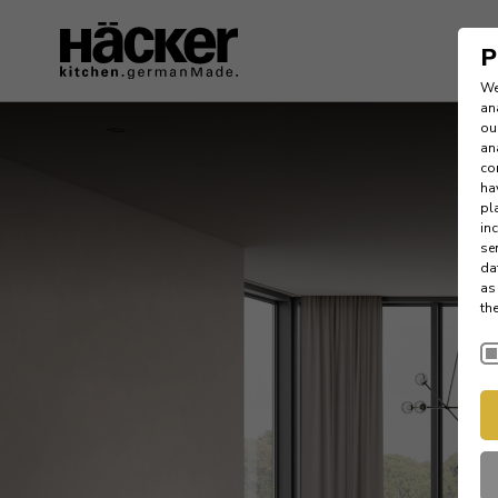
P
We
an
ou
an
co
ha
pl
in
se
da
as
th